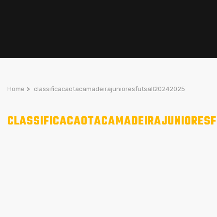
Home
>
classificacaotacamadeirajunioresfutsall20242025
CLASSIFICACAOTACAMADEIRAJUNIORESF