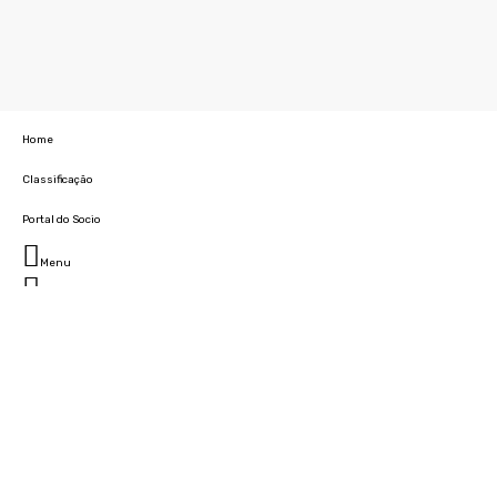
Home
Classificação
Portal do Socio
Menu
Fechar
Home
Clube
História
Marcha
Sede