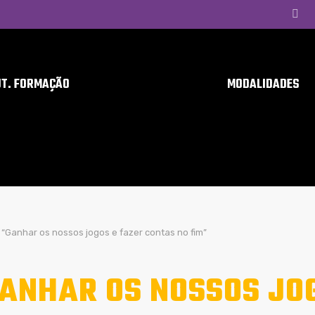
UT. FORMAÇÃO
MODALIDADES
“Ganhar os nossos jogos e fazer contas no fim”
ANHAR OS NOSSOS JOG