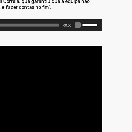
i Correia, que garantiu que a equipa não
e fazer contas no fim”.
Use
00:00
as
setas
cima/baixo
para
aumentar
ou
diminuir
o
volume.