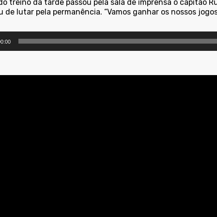
o treino da tarde passou pela sala de imprensa o capitão Ru
u de lutar pela permanência. “Vamos ganhar os nossos jogos 
utor
0:00