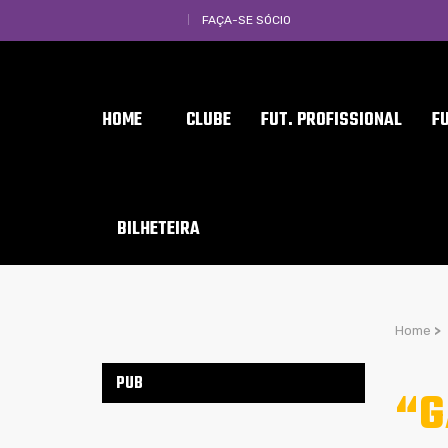
FAÇA-SE SÓCIO
HOME
CLUBE
FUT. PROFISSIONAL
F
BILHETEIRA
Home
>
PUB
“G