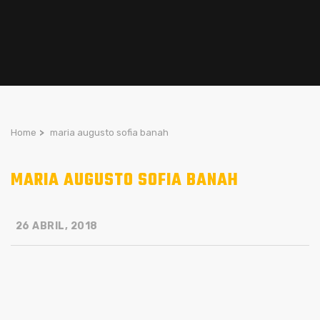
Home
>
maria augusto sofia banah
MARIA AUGUSTO SOFIA BANAH
26 ABRIL, 2018