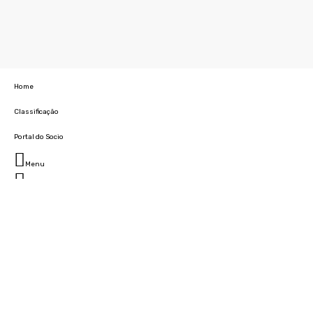
Home
Classificação
Portal do Socio
Menu
Fechar
Home
Clube
História
Marcha
Sede