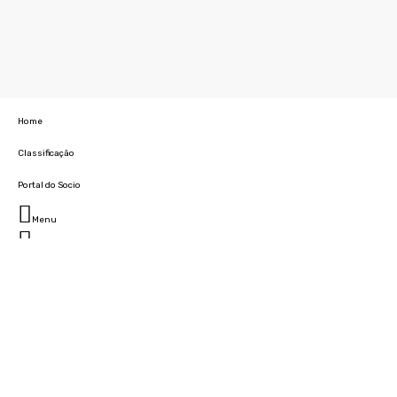
Home
Classificação
Portal do Socio
Menu
Fechar
Home
Clube
História
Marcha
Sede