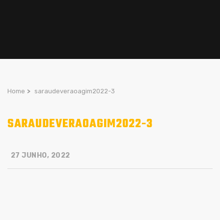
Home
>
saraudeveraoagim2022-3
SARAUDEVERAOAGIM2022-3
27 JUNHO, 2022