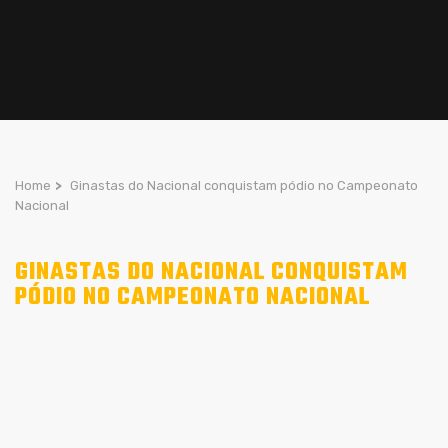
Home
>
Ginastas do Nacional conquistam pódio no Campeonato
Nacional
GINASTAS DO NACIONAL CONQUISTAM
PÓDIO NO CAMPEONATO NACIONAL