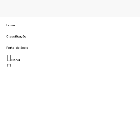
Home
Classificação
Portal do Socio
Menu
Fechar
Home
Clube
História
Marcha
Sede
Instalações
Cidade Desportiva