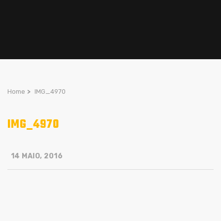
Home
>
IMG_4970
IMG_4970
14 MAIO, 2016