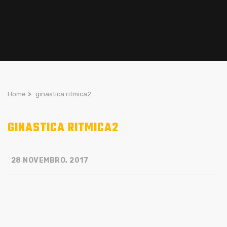
Home
>
ginastica ritmica2
GINASTICA RITMICA2
28 NOVEMBRO, 2017