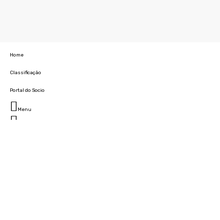
Home
Classificação
Portal do Socio
Menu
Fechar
Home
Clube
História
Marcha
Sede
Instalações