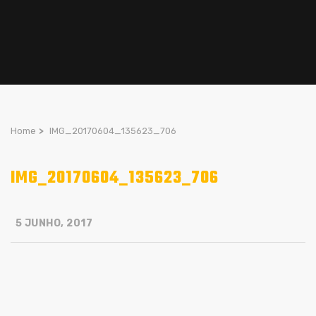
Home
>
IMG_20170604_135623_706
IMG_20170604_135623_706
5 JUNHO, 2017