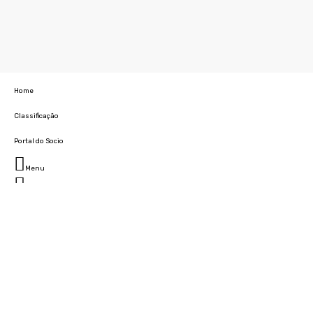
Home
Classificação
Portal do Socio
Menu
Fechar
Home
Clube
História
Marcha
Sede