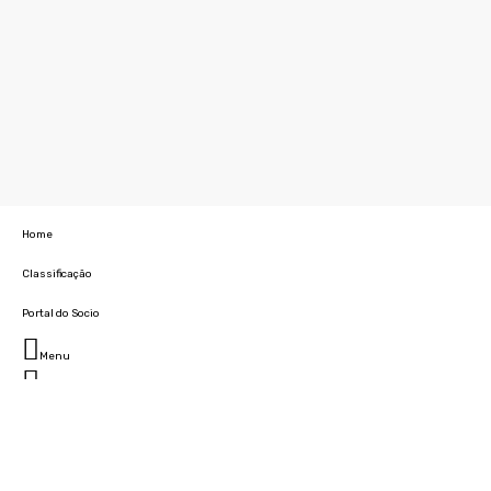
Home
Classificação
Portal do Socio
Menu
Fechar
Home
Clube