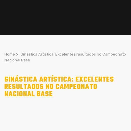
Home
>
Ginástica Artística: Excelentes resultados no Campeonato
Nacional Base
GINÁSTICA ARTÍSTICA: EXCELENTES
RESULTADOS NO CAMPEONATO
NACIONAL BASE