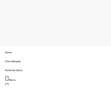
Home
Classificação
Portal do Socio
Menu
Fechar
Home
Clube