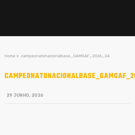
Home
>
campeonatonacionalbase_GAMGAF_2026_04
CAMPEONATONACIONALBASE_GAMGAF_2
29 JUNHO, 2026