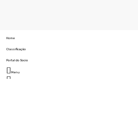
Home
Classificação
Portal do Socio
Menu
Fechar
Home
Clube
História
Marcha
Sede