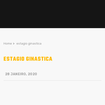
Home
>
estagio ginastica
ESTAGIO GINASTICA
28 JANEIRO, 2020