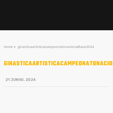
Home
>
ginasticaartisticacampeonatonacionalBase2024
GINASTICAARTISTICACAMPEONATONACI
21 JUNHO, 2024