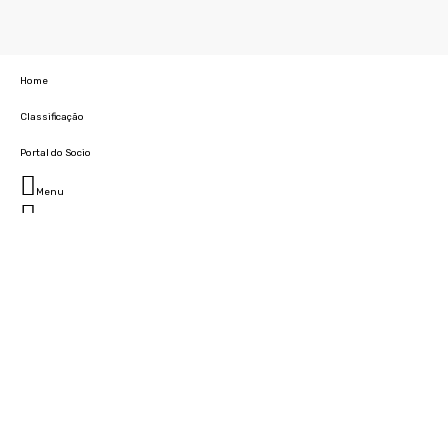
Home
Classificação
Portal do Socio
Menu
Fechar
Home
Clube
História
Marcha
Sede
Instalações
Cidade Desportiva