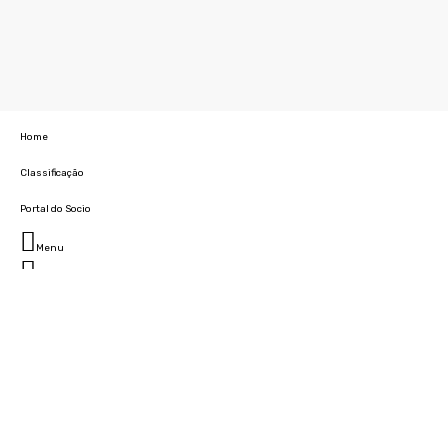
Home
Classificação
Portal do Socio
Menu
Fechar
Home
Clube
História
Marcha
Sede