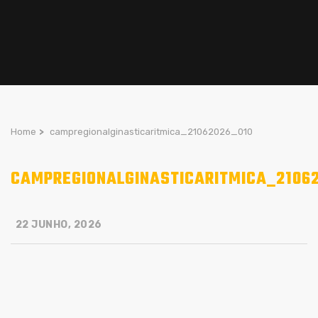
Home
>
campregionalginasticaritmica_21062026_010
CAMPREGIONALGINASTICARITMICA_2106
22 JUNHO, 2026