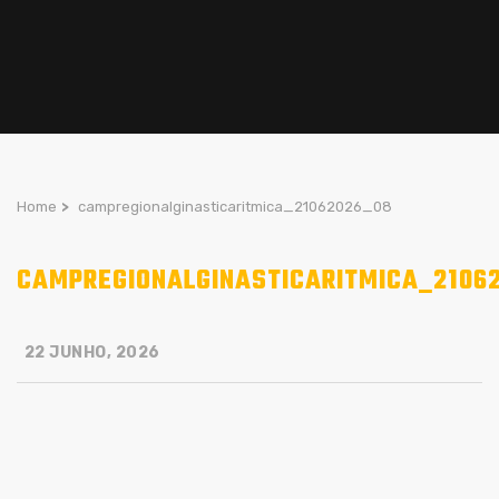
Home
>
campregionalginasticaritmica_21062026_08
CAMPREGIONALGINASTICARITMICA_2106
22 JUNHO, 2026