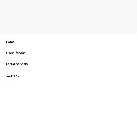
Home
Classificação
Portal do Socio
Menu
Fechar
Home
Clube
História
Marcha
Sede