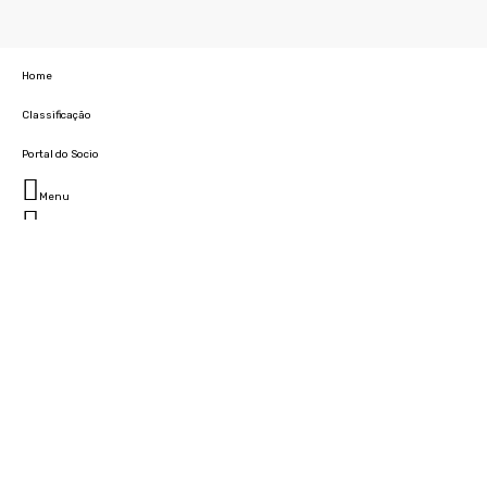
Home
Classificação
Portal do Socio
Menu
Fechar
Home
Clube
História
Marcha
Sede
Instalações
Cidade Desportiva