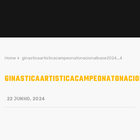
Home
>
ginasticaartisticacampeonatonacionalbase2024_4
GINASTICAARTISTICACAMPEONATONACI
22 JUNHO, 2024