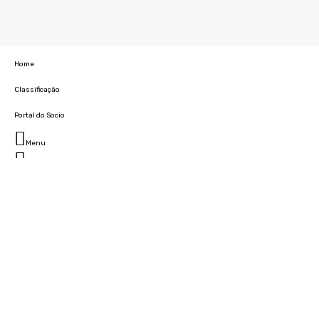
Home
Classificação
Portal do Socio
Menu
Fechar
Home
Clube
História
Marcha
Sede
Instalações