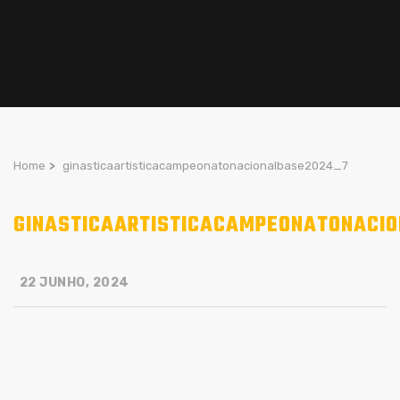
Home
>
ginasticaartisticacampeonatonacionalbase2024_7
GINASTICAARTISTICACAMPEONATONACI
22 JUNHO, 2024