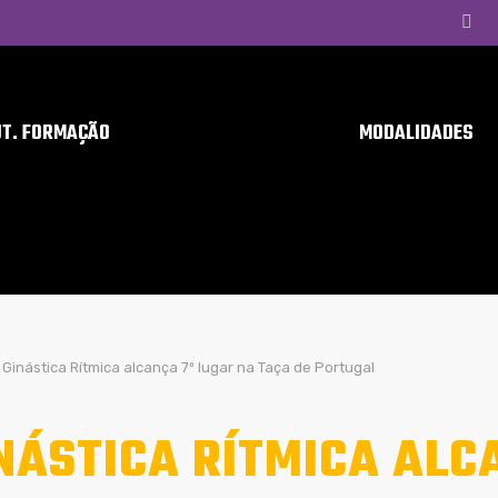
UT. FORMAÇÃO
MODALIDADES
Ginástica Rítmica alcança 7º lugar na Taça de Portugal
NÁSTICA RÍTMICA ALC