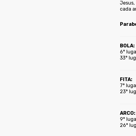
Jesus,
cada a
Parabé
BOLA:
6° luga
33° lu
FITA:
7° luga
23° lu
ARCO:
9° luga
26° lu