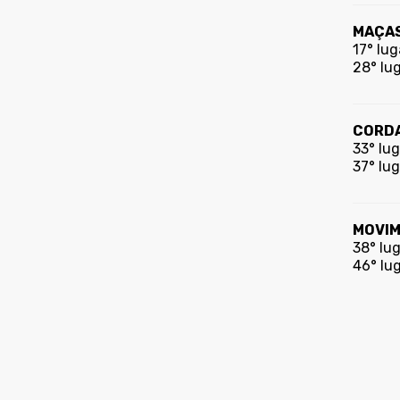
MAÇAS
17° lug
28° lu
CORDA
33° lug
37° lug
MOVIM
38° lu
46° lug