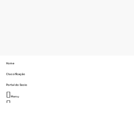
Home
Classificação
Portal do Socio
Menu
Fechar
Home
Clube