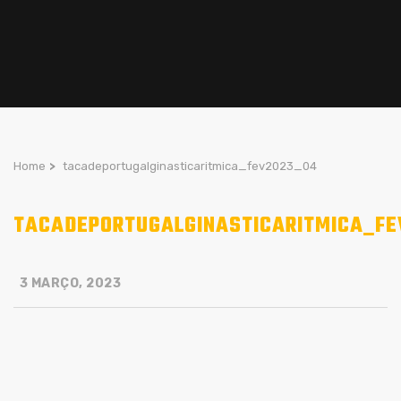
Home
>
tacadeportugalginasticaritmica_fev2023_04
TACADEPORTUGALGINASTICARITMICA_FE
3 MARÇO, 2023