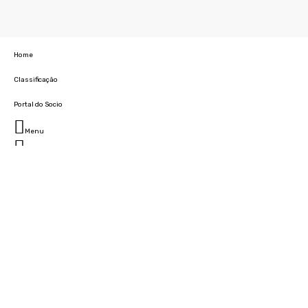
Home
Classificação
Portal do Socio
Menu
Fechar
Home
Clube
História
Marcha
Sede
Instalações
Cidade Desportiva