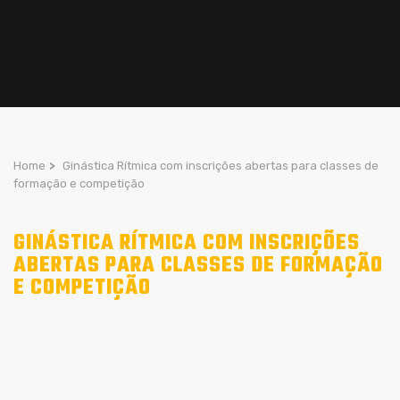
Home
>
Ginástica Rítmica com inscrições abertas para classes de
formação e competição
GINÁSTICA RÍTMICA COM INSCRIÇÕES
ABERTAS PARA CLASSES DE FORMAÇÃO
E COMPETIÇÃO