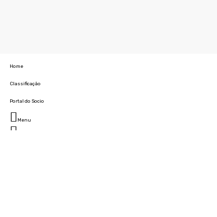
Home
Classificação
Portal do Socio
Menu
Fechar
Home
Clube
História
Marcha
Sede