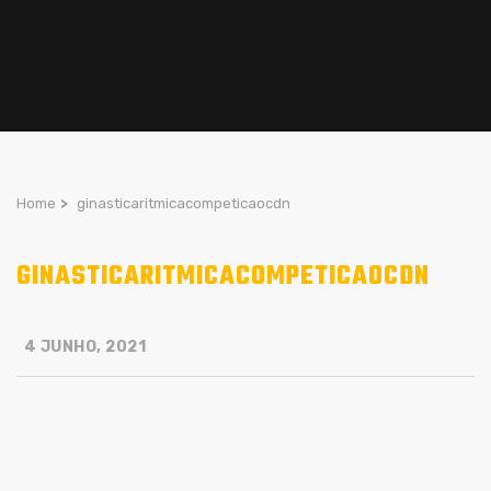
Home
>
ginasticaritmicacompeticaocdn
GINASTICARITMICACOMPETICAOCDN
4 JUNHO, 2021