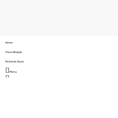
Home
Classificação
Portal do Socio
Menu
Fechar
Home
Clube
História
Marcha