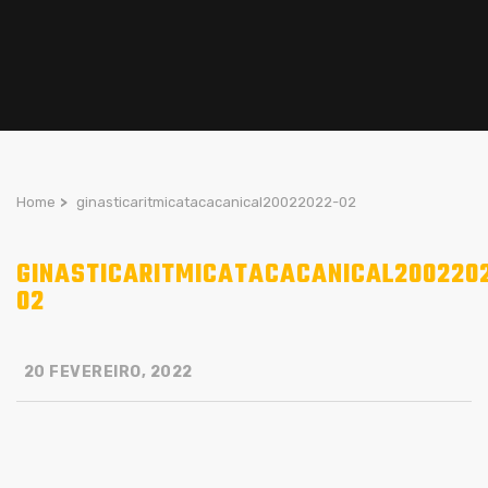
Home
>
ginasticaritmicatacacanical20022022-02
GINASTICARITMICATACACANICAL200220
02
20 FEVEREIRO, 2022