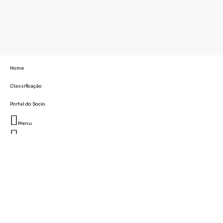
Home
Classificação
Portal do Socio
Menu
Fechar
Home
Clube
História
Marcha
Sede