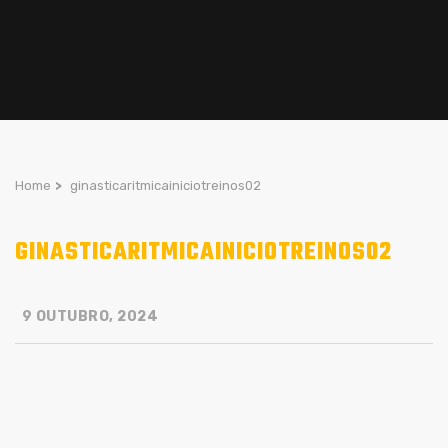
Home
>
ginasticaritmicainiciotreinos02
GINASTICARITMICAINICIOTREINOS02
9 OUTUBRO, 2024