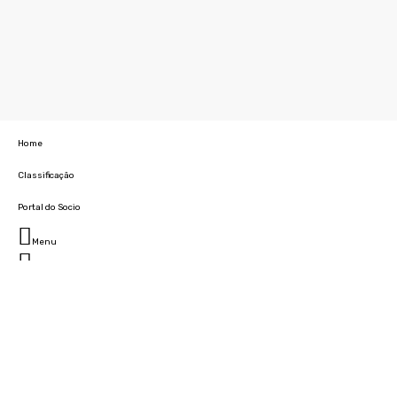
Home
Classificação
Portal do Socio
Menu
Fechar
Home
Clube
História
Marcha