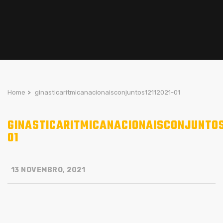
Home
>
ginasticaritmicanacionaisconjuntos12112021-01
GINASTICARITMICANACIONAISCONJUNTOS
01
13 NOVEMBRO, 2021