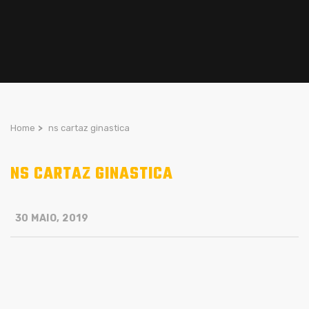
Home
>
ns cartaz ginastica
NS CARTAZ GINASTICA
30 MAIO, 2019