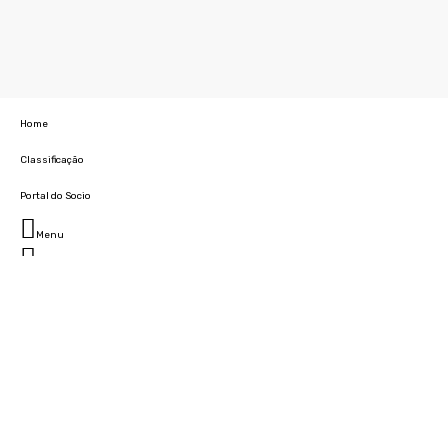
Home
Classificação
Portal do Socio
Menu
Fechar
Home
Clube
História
Marcha
Sede