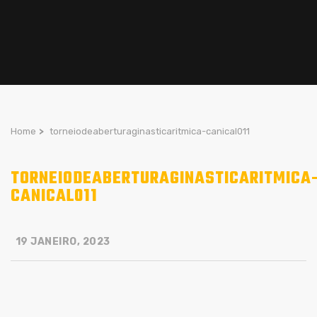
Home
>
torneiodeaberturaginasticaritmica-canical011
TORNEIODEABERTURAGINASTICARITMICA
CANICAL011
19 JANEIRO, 2023