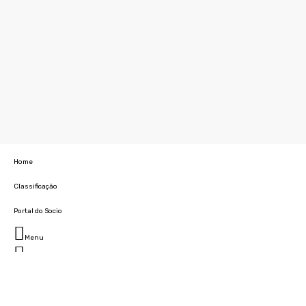
Home
Classificação
Portal do Socio
Menu
Fechar
Home
Clube