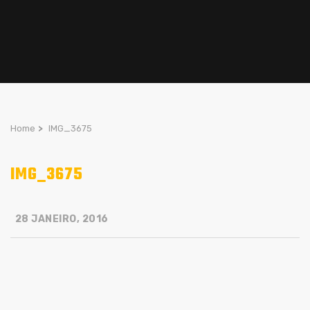
Home
>
IMG_3675
IMG_3675
28 JANEIRO, 2016