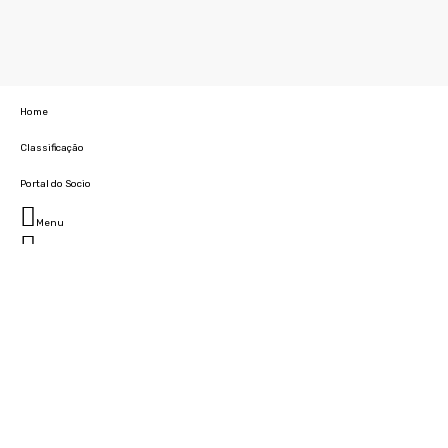
Home
Classificação
Portal do Socio
Menu
Fechar
Home
Clube
História
Marcha
Sede
Instalações