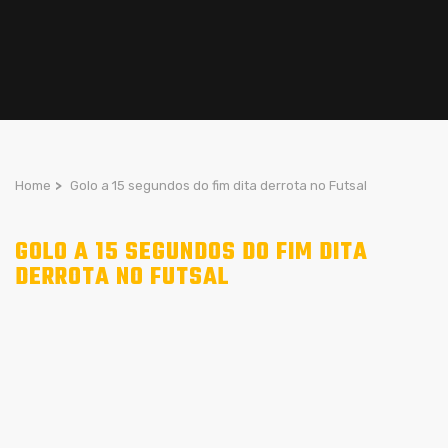
Home
>
Golo a 15 segundos do fim dita derrota no Futsal
GOLO A 15 SEGUNDOS DO FIM DITA
DERROTA NO FUTSAL