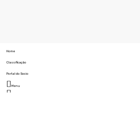
Home
Classificação
Portal do Socio
Menu
Fechar
Home
Clube
História
Marcha