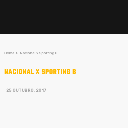
Home
>
Nacional x Sporting B
NACIONAL X SPORTING B
25 OUTUBRO, 2017