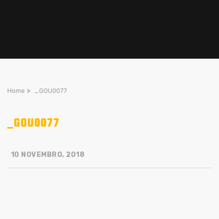
Home
>
_GOU0077
_GOU0077
10 NOVEMBRO, 2018