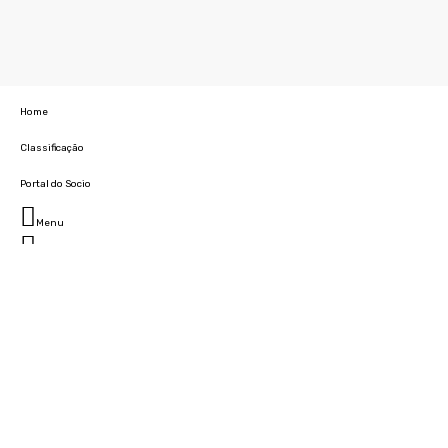
Home
Classificação
Portal do Socio
Menu
Fechar
Home
Clube
História
Marcha
Sede
Instalações