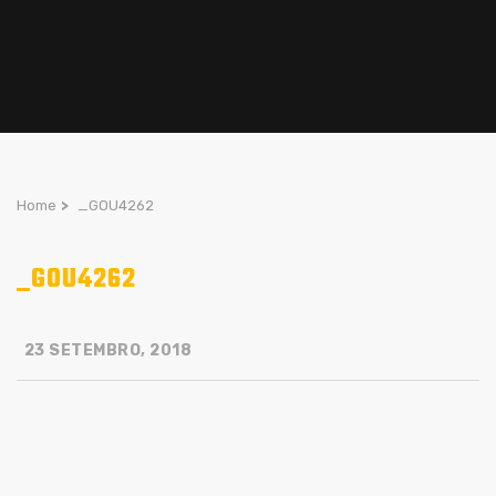
Home
>
_GOU4262
_GOU4262
23 SETEMBRO, 2018