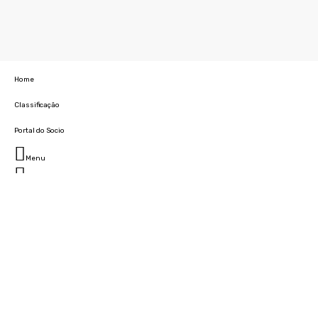
Home
Classificação
Portal do Socio
Menu
Fechar
Home
Clube
História
Marcha
Sede
Instalações