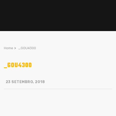
Home
>
_GOU4300
_GOU4300
23 SETEMBRO, 2018