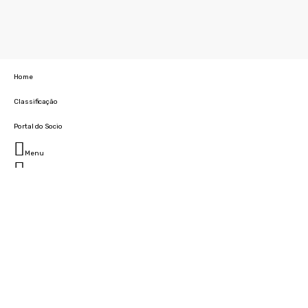
Home
Classificação
Portal do Socio
Menu
Fechar
Home
Clube
História
Marcha
Sede
Instalações