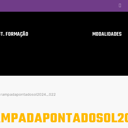
UT. FORMAÇÃO
MODALIDADES
rampadapontadosol2024_022
MPADAPONTADOSOL2