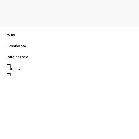
Home
Classificação
Portal do Socio
Menu
Fechar
Home
Clube
História
Marcha
Sede
Instalações