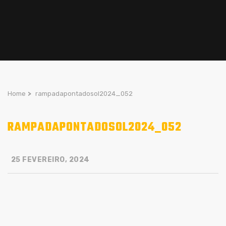
Home
>
rampadapontadosol2024_052
RAMPADAPONTADOSOL2024_052
25 FEVEREIRO, 2024