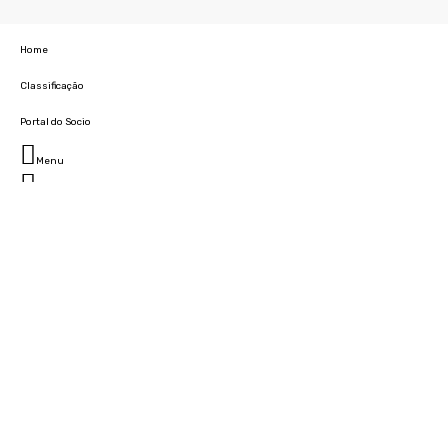
Home
Classificação
Portal do Socio
Menu
Fechar
Home
Clube
História
Marcha
Sede
Instalações
Cidade Desportiva
Estádio da Madeira