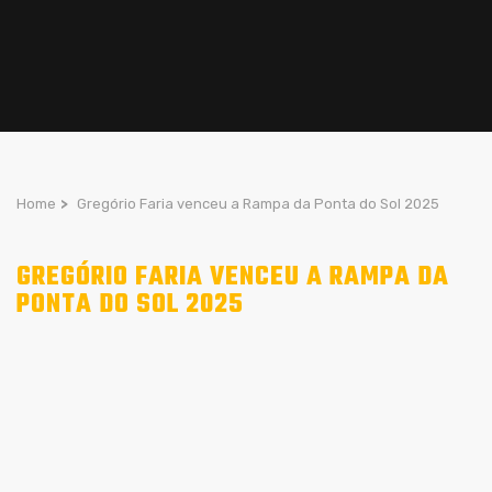
Home
>
Gregório Faria venceu a Rampa da Ponta do Sol 2025
GREGÓRIO FARIA VENCEU A RAMPA DA
PONTA DO SOL 2025