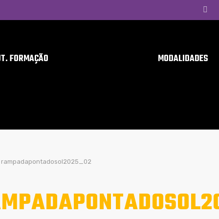
UT. FORMAÇÃO
MODALIDADES
rampadapontadosol2025_02
MPADAPONTADOSOL2