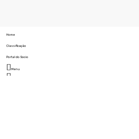
Home
Classificação
Portal do Socio
Menu
Fechar
Home
Clube
História
Marcha
Sede
Instalações