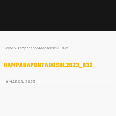
Home
>
rampadapontadosol2023_032
RAMPADAPONTADOSOL2023_032
6 MARÇO, 2023