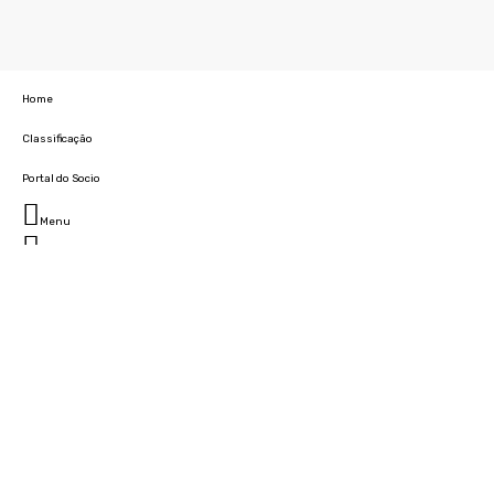
Home
Classificação
Portal do Socio
Menu
Fechar
Home
Clube
História
Marcha
Sede
Instalações