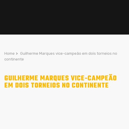
Home
>
Guilherme Marques vice-campeão em dois torneios no
continente
GUILHERME MARQUES VICE-CAMPEÃO
EM DOIS TORNEIOS NO CONTINENTE