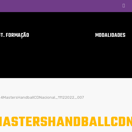
UT. FORMAÇÃO
MODALIDADES
4MastersHandballCDNacional_11122022_007
ASTERSHANDBALLCDN