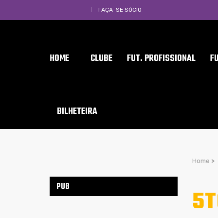
FAÇA-SE SÓCIO
HOME
CLUBE
FUT. PROFISSIONAL
F
BILHETEIRA
Home
>
PUB
5T