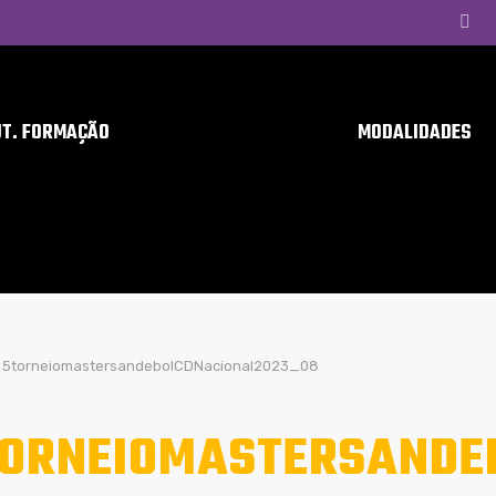
UT. FORMAÇÃO
MODALIDADES
5torneiomastersandebolCDNacional2023_08
ORNEIOMASTERSANDE