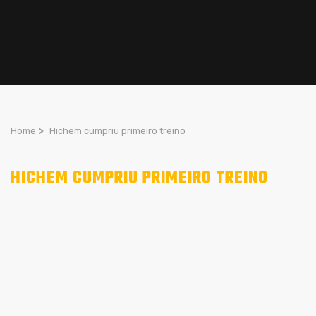
Home
>
Hichem cumpriu primeiro treino
HICHEM CUMPRIU PRIMEIRO TREINO