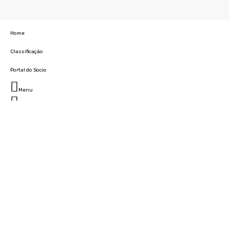
Home
Classificação
Portal do Socio
Menu
Fechar
Home
Clube
História
Marcha
Sede
Instalações
Cidade Desportiva