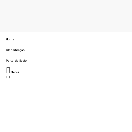
Home
Classificação
Portal do Socio
Menu
Fechar
Home
Clube
História
Marcha
Sede