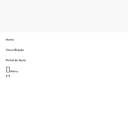
Home
Classificação
Portal do Socio
Menu
Fechar
Home
Clube
História
Marcha
Sede