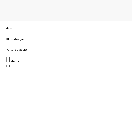
Home
Classificação
Portal do Socio
Menu
Fechar
Home
Clube
História
Marcha
Sede
Instalações