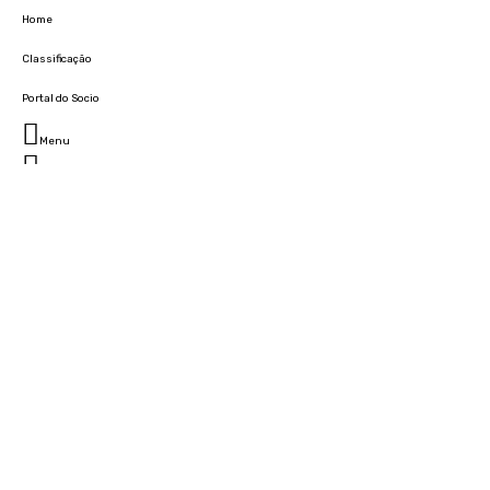
Home
Classificação
Portal do Socio
Menu
Fechar
Home
Clube
História
Marcha
Sede
Instalações
Cidade Desportiva
Estádio da Madeira
Cristiano Ronaldo Campus Futebol