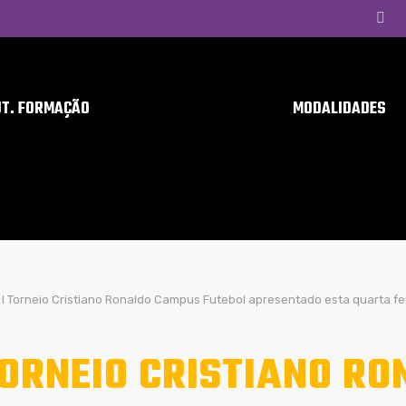
UT. FORMAÇÃO
MODALIDADES
I Torneio Cristiano Ronaldo Campus Futebol apresentado esta quarta fe
TORNEIO CRISTIANO R