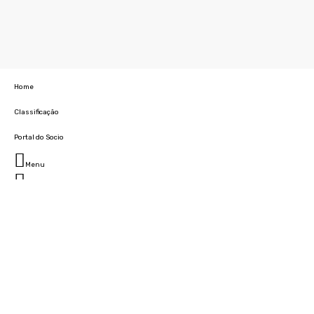
Home
Classificação
Portal do Socio
Menu
Fechar
Home
Clube
História
Marcha
Sede