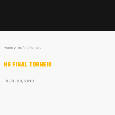
Home
>
ns final torneio
NS FINAL TORNEIO
8 JULHO, 2018