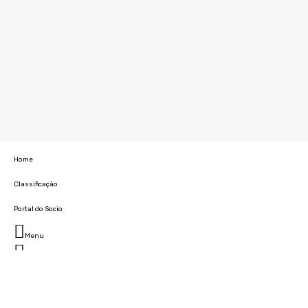
Home
Classificação
Portal do Socio
Menu
Fechar
Home
Clube