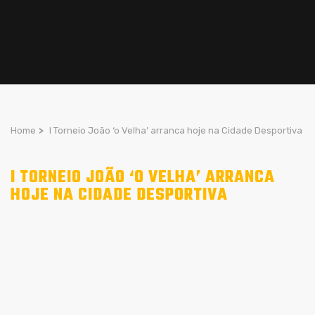
Home
>
I Torneio João ‘o Velha’ arranca hoje na Cidade Desportiva
I TORNEIO JOÃO ‘O VELHA’ ARRANCA
HOJE NA CIDADE DESPORTIVA