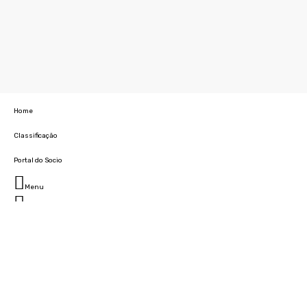
Home
Classificação
Portal do Socio
Menu
Fechar
Home
Clube
História
Marcha