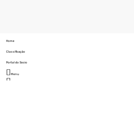
Home
Classificação
Portal do Socio
Menu
Fechar
Home
Clube
História
Marcha
Sede