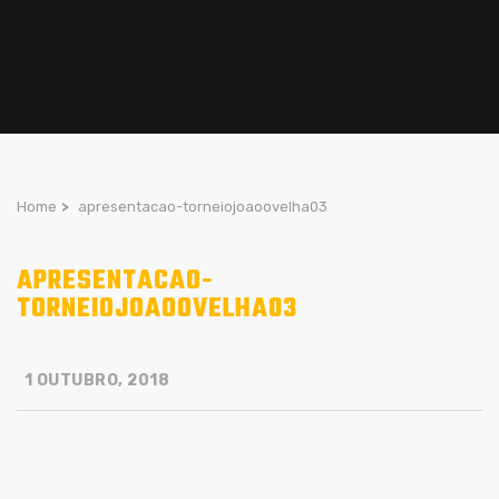
Home
>
apresentacao-torneiojoaoovelha03
APRESENTACAO-
TORNEIOJOAOOVELHA03
1 OUTUBRO, 2018