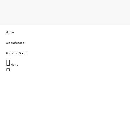
Home
Classificação
Portal do Socio
Menu
Fechar
Home
Clube
História
Marcha
Sede
Instalações