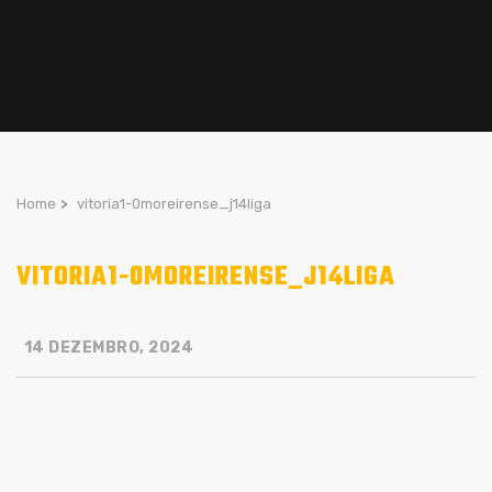
Home
>
vitoria1-0moreirense_j14liga
VITORIA1-0MOREIRENSE_J14LIGA
14 DEZEMBRO, 2024